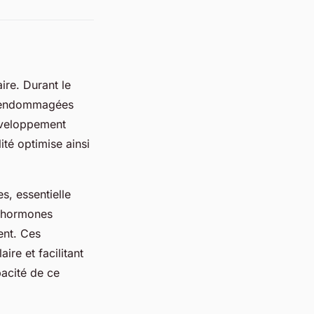
ire. Durant le
es endommagées
développement
té optimise ainsi
s, essentielle
d’hormones
ent. Ces
ire et facilitant
acité de ce