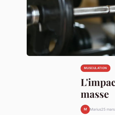
MUSCULATION
L'impac
masse
M
Marius
25 mars