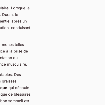
laire
. Lorsque le
. Durant le
sentiel après un
ation, conduisant
ormones telles
ce à la prise de
ntation du
ance musculaire.
tables. Des
 graisses,
ique
qui découle
sque de blessures
un bon sommeil est