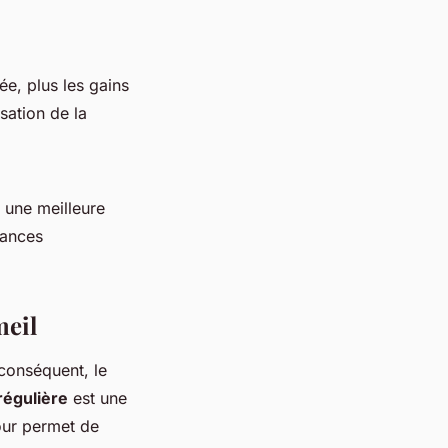
ée, plus les gains
sation de la
 une meilleure
mances
meil
 conséquent, le
régulière
est une
our permet de