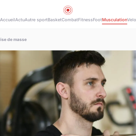
Accueil
Actu
Autre sport
Basket
Combat
Fitness
Foot
Musculation
Vel
rise de masse