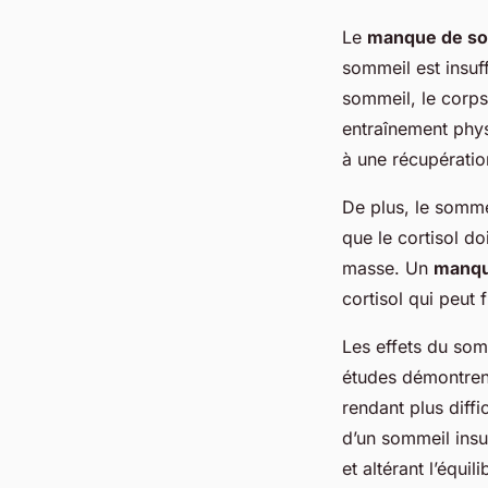
Le
manque de s
sommeil est insuf
sommeil, le corps
entraînement phys
à une récupératio
De plus, le somme
que le cortisol d
masse. Un
manqu
cortisol qui peut
Les effets du som
études démontren
rendant plus diff
d’un sommeil insu
et altérant l’équi