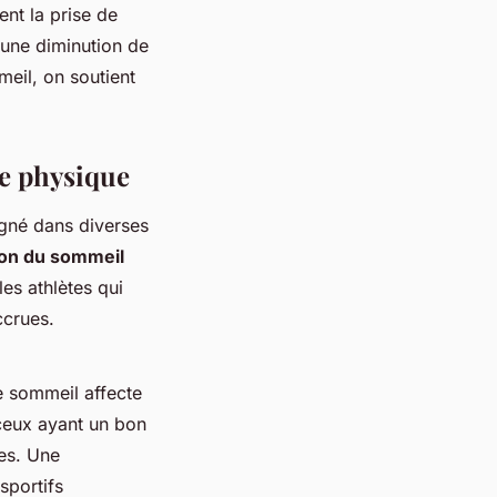
ent la prise de
 une diminution de
eil, on soutient
ce physique
igné dans diverses
ion du sommeil
les athlètes qui
ccrues.
e sommeil affecte
ceux ayant un bon
res. Une
sportifs