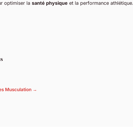
r optimiser la
santé physique
et la performance athlétique
us
cles Musculation →