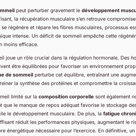
ommeil
peut perturber gravement le
développement muscu
fisant, la récupération musculaire s’en retrouve compromise
 se régénère et répare les fibres musculaires, processus es
ique intense. Un déficit de sommeil empêche cette régénér
n moins efficace.
il joue un rôle crucial dans la régulation hormonale. Des h
oivent être équilibrées pour favoriser un environnement propi
e de sommeil
perturbe cet équilibre, entraînant une augme
 freiner la synthèse des protéines et compromettre la croiss
meil limité sur la
composition corporelle
sont également no
t que le manque de repos adéquat favorise le stockage des
icile le développement musculaire. De plus, la
fatigue chron
ffisant réduit les performances physiques, augmentant le ri
libre énergétique nécessaire pour l’exercice. En définitive, 