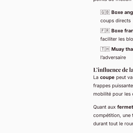
🇬🇧
Boxe ang
coups directs
🇫🇷
Boxe fra
faciliter les 
🇹🇭
Muay tha
l’adversaire
L’influence de l
La
coupe
peut var
frappes puissant
mobilité pour les 
Quant aux
ferme
compétition, une
durant tout le rou