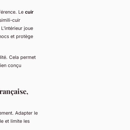
fférence. Le
cuir
imili-cuir
L’intérieur joue
hocs et protège
ité. Cela permet
bien conçu
française,
ement. Adapter le
e et limite les