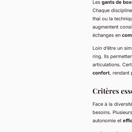
Les
gants de box
Chaque discipline
thai ou la techni
augmentent consid
échanges en
com
Loin d’être un si
ring. Ils permette
articulations. Ce
confort
, rendant 
Critères ess
Face à la diversit
besoins. Plusieurs
autonomie et
effi