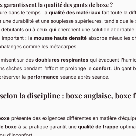
 garantissent la qualité des gants de boxe ?
ure dans le temps, la
qualité des matériaux
fait toute la di
une durabilité et une souplesse supérieures, tandis que le s
 débutants ou à ceux qui cherchent une solution abordable. 
 important : la
mousse haute densité
absorbe mieux les c
 phalanges comme les métacarpes.
 misent sur des
doublures respirantes
qui évacuent l’humid
ns sèches pendant l’effort et prolonge le
confort
. Un gant 
 préserver la
performance
séance après séance.
 selon la discipline : boxe anglaise, boxe 
boxe
présente des exigences différentes en matière d’équip
de boxe
à sa pratique garantit une
qualité de frappe
optimal
 ou d'inconfort.