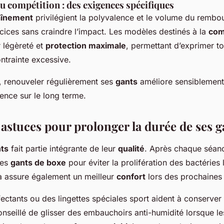
 compétition : des exigences spécifiques
aînement
privilégient la polyvalence et le volume du rembo
ercices sans craindre l’impact. Les modèles destinés à la
com
r légèreté et
protection maximale
, permettant d’exprimer to
ntrainte excessive.
, renouveler régulièrement ses
gants
améliore sensiblement
ience sur le long terme.
 astuces pour prolonger la durée de ses 
ts
fait partie intégrante de leur
qualité
. Après chaque séance,
les
gants de boxe
pour éviter la prolifération des bactéries l
la assure également un meilleur
confort
lors des prochaines u
ectants ou des lingettes spéciales sport aident à conserver 
 conseillé de glisser des embauchoirs anti-humidité lorsque l