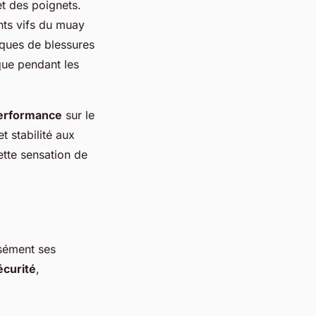
t des poignets.
nts vifs du muay
sques de blessures
ue pendant les
erformance
sur le
t stabilité aux
ette sensation de
isément ses
écurité
,