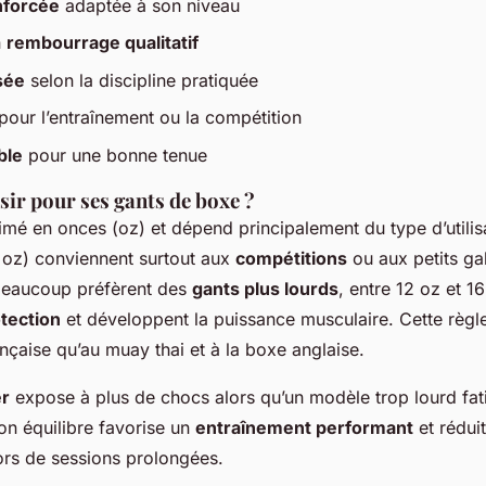
nforcée
adaptée à son niveau
n
rembourrage qualitatif
sée
selon la discipline pratiquée
pour l’entraînement ou la compétition
ble
pour une bonne tenue
sir pour ses gants de boxe ?
imé en onces (oz) et dépend principalement du type d’utilis
 oz) conviennent surtout aux
compétitions
ou aux petits ga
beaucoup préfèrent des
gants plus lourds
, entre 12 oz et 16
tection
et développent la puissance musculaire. Cette règle
ançaise qu’au muay thai et à la boxe anglaise.
er
expose à plus de chocs alors qu’un modèle trop lourd fati
bon équilibre favorise un
entraînement performant
et réduit
ors de sessions prolongées.