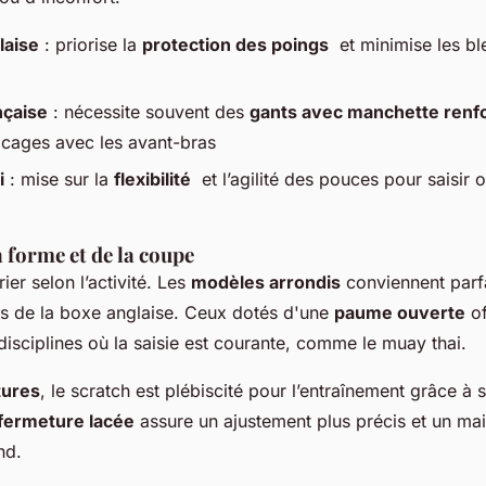
laise
: priorise la
protection des poings
et minimise les bl
nçaise
: nécessite souvent des
gants avec manchette renf
blocages avec les avant-bras
i
: mise sur la
flexibilité
et l’agilité des pouces pour saisir o
a forme et de la coupe
ier selon l’activité. Les
modèles arrondis
conviennent parf
es de la boxe anglaise. Ceux dotés d'une
paume ouverte
of
disciplines où la saisie est courante, comme le muay thai.
tures
, le scratch est plébiscité pour l’entraînement grâce à s
fermeture lacée
assure un ajustement plus précis et un mai
nd.