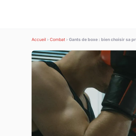
Accueil
›
Combat
›
Gants de boxe : bien choisir sa p