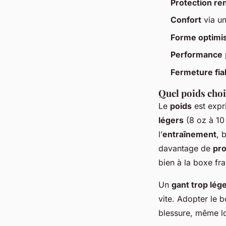
Protection re
Confort
via u
Forme optimi
Performance
Fermeture fia
Quel poids choi
Le
poids
est expr
légers
(8 oz à 10
l’
entraînement
, 
davantage de
pro
bien à la boxe fr
Un
gant trop lég
vite. Adopter le 
blessure, même l