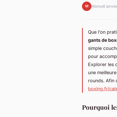
M
Marius
8 janvi
Que l’on prat
gants de box
simple couche
pour accompa
Explorer les 
une meilleure
rounds. Afin 
boxing.fr/ca
Pourquoi le