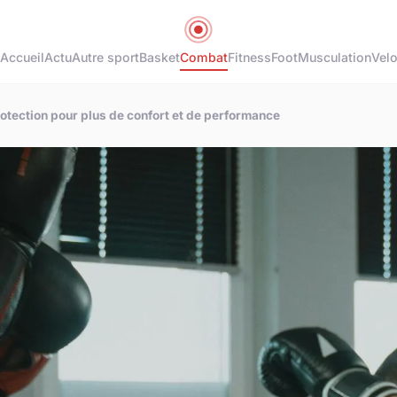
Accueil
Actu
Autre sport
Basket
Combat
Fitness
Foot
Musculation
Vel
rotection pour plus de confort et de performance