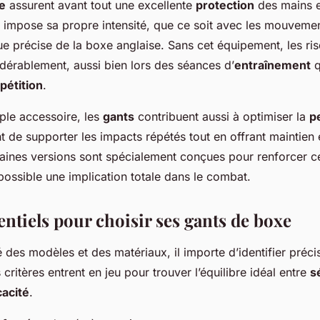
e
assurent avant tout une excellente
protection
des mains e
 impose sa propre intensité, que ce soit avec les mouveme
que précise de la boxe anglaise. Sans cet équipement, les ri
érablement, aussi bien lors des séances d’
entraînement
q
pétition
.
mple accessoire, les
gants
contribuent aussi à optimiser la
p
nt de supporter les impacts répétés tout en offrant maintien e
rtaines versions sont spécialement conçues pour renforcer c
possible une implication totale dans le combat.
entiels pour choisir ses gants de boxe
é des modèles et des matériaux, il importe d’identifier préc
 critères entrent en jeu pour trouver l’équilibre idéal entre
s
cacité
.